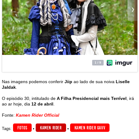
Nas imagens podemos conferir
Jiip
ao lado de sua noiva
Liselle
Jaldak
.
O episódio 30, intitulado de
A Filha Presidencial mais Terrível
, irá
ao ar hoje, dia
12 de abril
.
Fonte:
Kamen Rider Official
FOTOS
KAMEN RIDER
KAMEN RIDER GAVV
Tags:
•
•